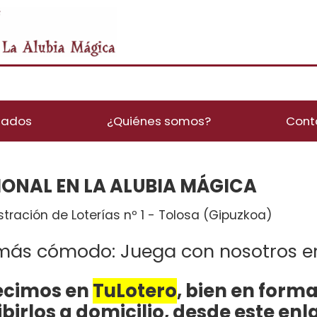
tados
¿Quiénes somos?
Cont
ONAL EN LA ALUBIA MÁGICA
istración de Loterías nº 1 - Tolosa (Gipuzkoa)
 más cómodo: Juega con nosotros e
écimos en 
TuLotero
, bien en format
ibirlos a domicilio, desde este enl