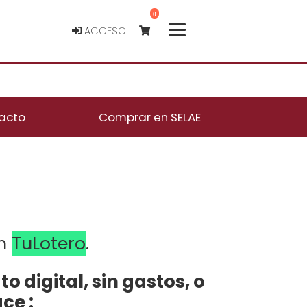
0
ACCESO
acto
Comprar en SELAE
n 
TuLotero
. 
o digital, sin gastos, o 
ace
 :